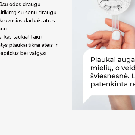
 mūsų odos draugu -
sitikimą su senu draugu -
ikrovusios darbais atras
anu.
 kas laukia! Taigi
ys plaukai tikrai ateis ir
 papildus bei valgysi