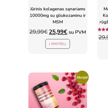
Jūrinis kolagenas sąnariams
Me
10000mg su gliukozaminu ir
Ko
MSM
rūgš
Original
Current
29,99
€
25,99
€
su PVM
Įverti
29,
price
price
5.
iš
Į KREPŠELĮ
was:
is:
29,99€.
25,99€.
Akcija!