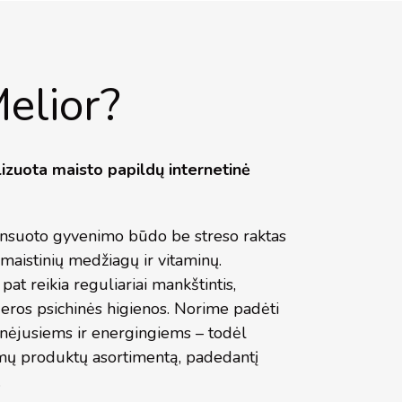
elior?
lizuota maisto papildų internetinė
lansuoto gyvenimo būdo be streso raktas
maistinių medžiagų ir vitaminų.
at reikia reguliariai mankštintis,
s geros psichinės higienos. Norime padėti
unėjusiems ir energingiems – todėl
mų produktų asortimentą, padedantį
.