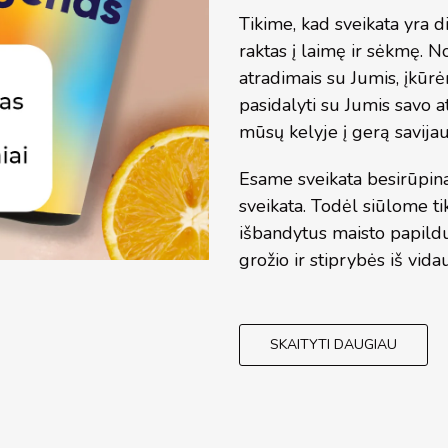
Tikime, kad sveikata yra d
raktas į laimę ir sėkmę. N
atradimais su Jumis, įkūr
pasidalyti su Jumis savo at
mūsų kelyje į gerą savijau
Esame sveikata besirūpin
sveikata. Todėl siūlome t
išbandytus maisto papildus
grožio ir stiprybės iš vida
SKAITYTI DAUGIAU