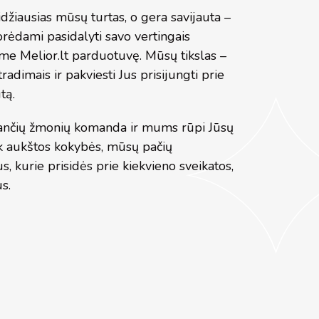
idžiausias mūsų turtas, o gera savijauta –
orėdami pasidalyti savo vertingais
ėme Melior.lt parduotuvę. Mūsų tikslas –
radimais ir pakviesti Jus prisijungti prie
tą.
ančių žmonių komanda ir mums rūpi Jūsų
ik aukštos kokybės, mūsų pačių
, kurie prisidės prie kiekvieno sveikatos,
us.