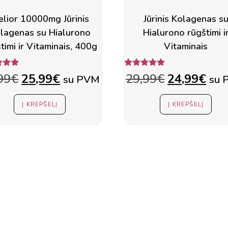
lior 10000mg Jūrinis
Jūrinis Kolagenas s
lagenas su Hialurono
Hialurono rūgštimi i
timi ir Vitaminais, 400g
Vitaminais
nimas:
Įvertinimas:
Original
Current
Original
Cur
99
€
25,99
€
29,99
€
24,99
€
su PVM
su 
00
5.00
 5
iš 5
price
price
price
pric
Į KREPŠELĮ
Į KREPŠELĮ
was:
is:
was:
is:
29,99€.
25,99€.
29,99€.
24,