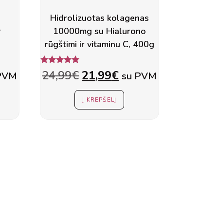
u
Hidrolizuotas kolagenas
r
10000mg su Hialurono
rūgštimi ir vitaminu C, 400g
Įvertinimas:
rent
Original
Current
24,99
€
21,99
€
PVM
su PVM
5.00
iš 5
e
price
price
Į KREPŠELĮ
was:
is:
99€.
24,99€.
21,99€.