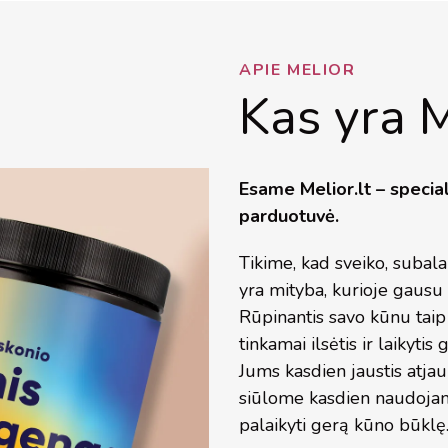
APIE MELIOR
Kas yra M
Esame Melior.lt – specia
parduotuvė.
Tikime, kad sveiko, suba
yra mityba, kurioje gausu 
Rūpinantis savo kūnu taip p
tinkamai ilsėtis ir laikyti
Jums kasdien jaustis atja
siūlome kasdien naudoja
palaikyti gerą kūno būklę