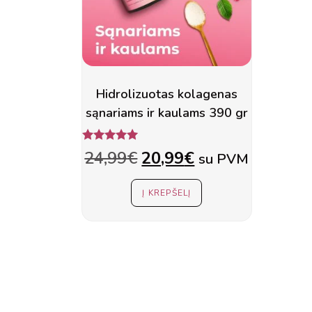
Hidrolizuotas kolagenas
sąnariams ir kaulams 390 gr
Įvertinimas:
Original
Current
24,99
€
20,99
€
su PVM
5.00
iš 5
price
price
Į KREPŠELĮ
was:
is:
24,99€.
20,99€.