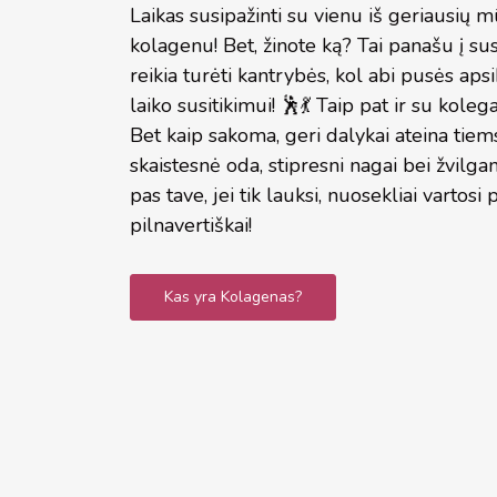
Laikas susipažinti su vienu iš geriausių
kolagenu! Bet, žinote ką? Tai panašu į su
reikia turėti kantrybės, kol abi pusės aps
laiko susitikimui! 🕺💃 Taip pat ir su koleg
Bet kaip sakoma, geri dalykai ateina tiems,
skaistesnė oda, stipresni nagai bei žvilgant
pas tave, jei tik lauksi, nuosekliai vartosi
pilnavertiškai!
Kas yra Kolagenas?