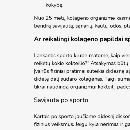
kokybę.
Nuo 25 metų kolageno organizme kasmet ma
bendrą savijautą, sąnarių, kaulų, odos, p
Ar reikalingi kolageno papildai
Lankantis sporto klube matome, kaip vie
reikėtų kokio kokteilio?“ Atsakymas būtų
įvairūs fiziniai pratimai suteikia didesn
didelę dalį sudaro kolagenas. Taigi, s
tikrai naudingą organizmui kokteilį, padėsi
Savijauta po sporto
Kartais po sporto jaučiame didesnį diskom
fizinius veiksmus. Jeigu kyla nerimas ir g