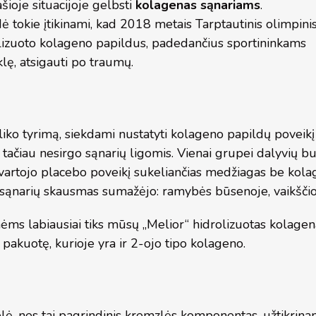
šioje situacijoje gelbsti
kolagenas sąnariams
.
dė tokie įtikinami, kad 2018 metais Tarptautinis olimpini
olizuoto kolageno papildus, padedančius sportininkams
lę, atsigauti po traumų.
tliko tyrimą, siekdami nustatyti kolageno papildų poveikį
 tačiau nesirgo sąnarių ligomis. Vienai grupei dalyvių b
ė vartojo placebo poveikį sukeliančias medžiagas be ko
 sąnarių skausmas sumažėjo: ramybės būsenoje, vaikščiojan
ms labiausiai tiks mūsų „Melior“ hidrolizuotas kolagenas
 pakuotę, kurioje yra ir 2-ojo tipo kolageno.
ė, nes tai pagrindinis kremzlės komponentas, užtikrina