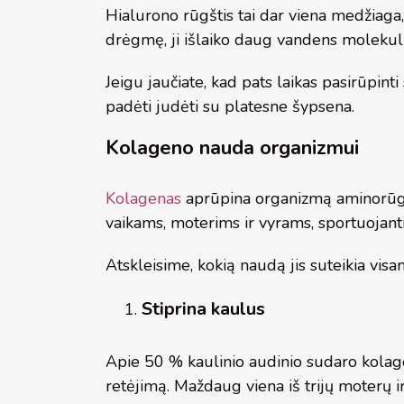
Hialurono rūgštis tai dar viena medžiaga, k
drėgmę, ji išlaiko daug vandens molekulių,
Jeigu jaučiate, kad pats laikas pasirūpinti
padėti judėti su platesne šypsena.
Kolageno nauda organizmui
Kolagenas
aprūpina organizmą aminorūgšt
vaikams, moterims ir vyrams, sportuojanti
Atskleisime, kokią naudą jis suteikia vis
Stiprina kaulus
Apie 50 % kaulinio audinio sudaro kolage
retėjimą. Maždaug viena iš trijų moterų ir