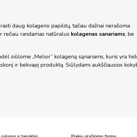
rasti daug kolageno papildų, tačiau dažnai nerašoma
 Dar rečiau randamas natūralus
kolagenas sanariams
, be
odėl siūlome „Melior“ kolageną sąnariams, kuris yra hidro
beskonį ir bekvapį produktą. Siūlydami aukščiausios ko
 sąlygos ir taisyklės
Prekių gražinimo forma.