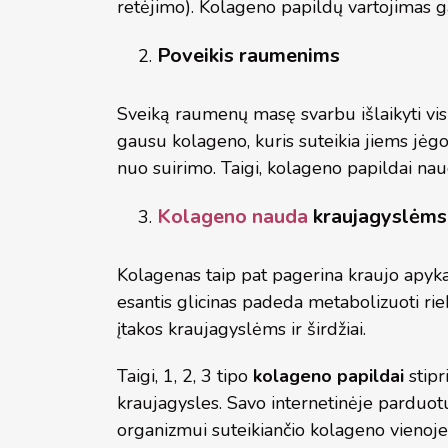
retėjimo). Kolageno papildų vartojimas ga
Poveikis raumenims
Sveiką raumenų masę svarbu išlaikyti visą
gausu kolageno, kuris suteikia jiems jėg
nuo suirimo. Taigi, kolageno papildai na
Kolageno nauda
kraujagyslėms i
Kolagenas taip pat pagerina kraujo apykait
esantis glicinas padeda metabolizuoti riebal
įtakos kraujagyslėms ir širdžiai.
Taigi, 1, 2, 3 tipo
kolageno papildai
stipr
kraujagysles. Savo internetinėje parduotu
organizmui suteikiančio kolageno vienoje