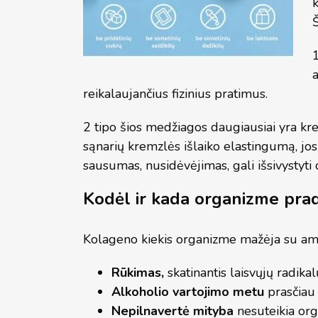
Š
1
a
reikalaujančius fizinius pratimus.
2 tipo šios medžiagos daugiausiai yra kr
sąnarių kremzlės išlaiko elastingumą, jos 
sausumas, nusidėvėjimas, gali išsivystyti o
Kodėl ir kada organizme pra
Kolageno kiekis organizme mažėja su amžiu
Rūkimas,
skatinantis laisvųjų radika
Alkoholio vartojimo metu
prasčiau 
Nepilnavertė mityba
nesuteikia org