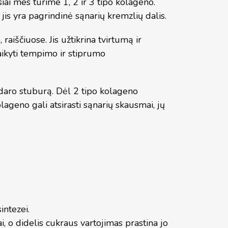
i mes turime 1, 2 ir 3 tipo kolageno.
jis yra pagrindinė sąnarių kremzlių dalis.
aiščiuose. Jis užtikrina tvirtumą ir
aikyti tempimo ir stiprumo
udaro stuburą. Dėl 2 tipo kolageno
lageno gali atsirasti sąnarių skausmai, jų
intezei.
 o didelis cukraus vartojimas prastina jo