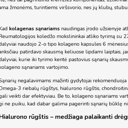
 žmonėms, turintiems viršsvorio, nes jų klubų, stuburo,
Kad
kolagenas sąnariams
naudingas įrodo užsienyje atli
Reumatologijos koledžo mokslininkai atliko tyrimą su 2
dalyviai naudojo 2-o tipo kolageno kapsules 6 mėnesius.
anksčiau patirdavo skausmą keliuose lipdami laiptais, j
dalyviai, kurie iki tyrimo kentė pastovius sąnarių skaus
kolageno sąnariams vartojimo.
Sąnarių negalavimams mažinti gydytojai rekomenduoja t
Omega-3 riebalų rūgštys, hialurono rūgštis, chondroitina
gali veikti dar efektyviau. Be to, kolageno sąnariams vart
gi ne puiku, kad dabar galima pagerinti sąnarių būklę ni
Hialurono rūgštis – medžiaga palaikanti drė