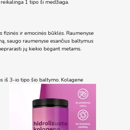
reikalinga 1 tipo ši medžiaga.
ros fizinės ir emocinės būklės. Raumenyse
ugimą, saugo raumenyse esančius baltymus
neprarasti jų kiekio bėgant metams.
s iš 3-io tipo šio baltymo.
Kolagene