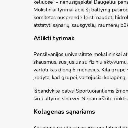
keliuose“ – nenusigąskite! Daugeliui pana
Moksliniai tyrimai apie šį baltymą pasiro
komitetas nusprendė leisti naudoti hidr
atstatyti sąnarių, sausgyslių, raumenų būk
Atlikti tyrimai:
Pensilvanijos universitete mokslininkai a
skausmus, susijusius su fiziniu aktyvumu,
vartoti kas dieną 6 mėnesius. Kita grup
įrodyta, kad grupei, vartojusiai kolageną,
Išbandykite patys! Sportuojantiems žmonė
šio baltymo sintezei. Nepamirškite rinktis
Kolagenas sąnariams
Kolageno nauda sąnariams yra labai didel