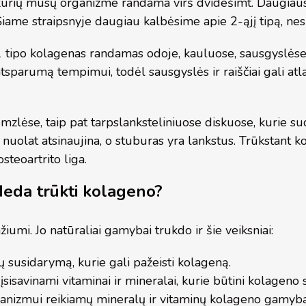
kurių mūsų organizme randama virš dvidešimt. Daugiausia
iame straipsnyje daugiau kalbėsime apie 2-ąjį tipą, nes 
 tipo kolagenas randamas odoje, kauluose, sausgyslėse, r
tsparumą tempimui, todėl sausgyslės ir raiščiai gali atl
emzlėse, taip pat tarpslanksteliniuose diskuose, kurie s
nuolat atsinaujina, o stuburas yra lankstus. Trūkstant ko
steoartrito liga.
deda trūkti kolageno?
mi. Jo natūraliai gamybai trukdo ir šie veiksniai:
lų susidarymą, kurie gali pažeisti kolageną.
įsisavinami vitaminai ir mineralai, kurie būtini kolageno s
anizmui reikiamų mineralų ir vitaminų kolageno gamybai,