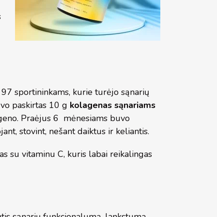
s
 97 sportininkams, kurie turėjo sąnarių
uvo paskirtas 10 g
kolagenas sąnariams
lageno. Praėjus 6 mėnesiams buvo
t, stovint, nešant daiktus ir keliantis.
 su vitaminu C, kuris labai reikalingas
ntis sąnarių funkcionalumą, lankstumą,