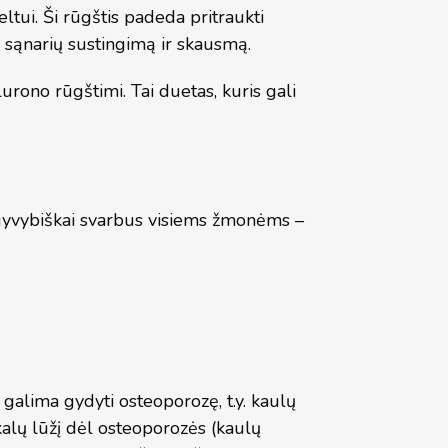
eltui. Ši rūgštis padeda pritraukti
i sąnarių sustingimą ir skausmą.
lurono rūgštimi. Tai duetas, kuris gali
 gyvybiškai svarbus visiems žmonėms –
galima gydyti osteoporozę, t.y. kaulų
 kalų lūžį dėl osteoporozės (kaulų