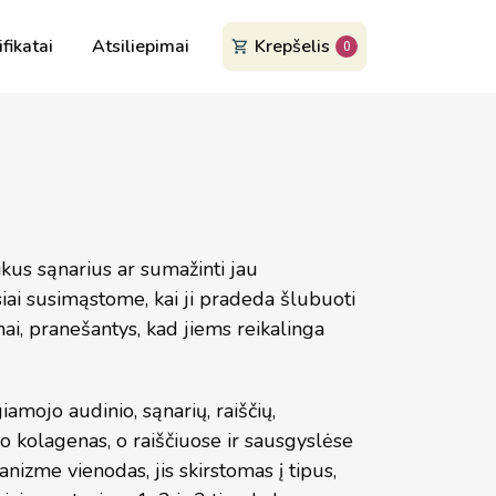
ifikatai
Atsiliepimai
Krepšelis
0
eikus sąnarius ar sumažinti jau
iai susimąstome, kai ji pradeda šlubuoti
mai, pranešantys, kad jiems reikalinga
giamojo audinio, sąnarių, raiščių,
 kolagenas, o raiščiuose ir sausgyslėse
nizme vienodas, jis skirstomas į tipus,