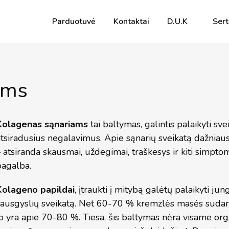
Parduotuvė
Kontaktai
D.U.K
Sert
ams
Kolagenas sąnariams
tai baltymas, galintis palaikyti sv
atsiradusius negalavimus. Apie sąnarių sveikatą dažniaus
 atsiranda skausmai, uždegimai, traškesys ir kiti simpto
pagalba.
Kolageno papildai
, įtraukti į mitybą galėtų palaikyti jun
sausgyslių sveikatą. Net 60-70 % kremzlės masės sudaro
o yra apie 70-80 %. Tiesa, šis baltymas nėra visame orga