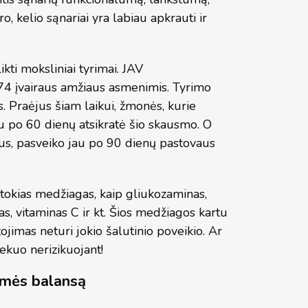
 kelio sąnariai yra labiau apkrauti ir
kti moksliniai tyrimai. JAV
74 įvairaus amžiaus asmenimis. Tyrimo
 Praėjus šiam laikui, žmonės, kurie
au po 60 dienų atsikratė šio skausmo. O
mus, pasveiko jau po 90 dienų pastovaus
okias medžiagas, kaip gliukozaminas,
s, vitaminas C ir kt. Šios medžiagos kartu
ojimas neturi jokio šalutinio poveikio. Ar
ekuo nerizikuojant!
gmės balansą