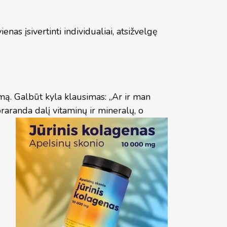
s įsivertinti individualiai, atsižvelgę
ą. Galbūt kyla klausimas: „Ar ir man
praranda dalį
vitaminų ir mineralų, o