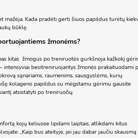
žėja. Kada pradėti gerti šiuos papildus turėtų kiekviena
laukų būklę.
 sportuojantiems žmonėms?
nas kitas žmogus po treniruotės gurkšnoja kažkokį gėrim
 – intensyviai besitreniruojantys žmonės prakaituodami 
ę apkrovą sąnariams, raumenims, sausgyslėms, kurių
umaišę kolageno papildus su mėgstamu gėrimu gausite
antį atsistatyti po treniruočių.
fortą kojų keliuose lipdami laiptais, atlikdami kitus
alvojate: „Kaip bus ateityje, jei jau dabar jaučiu skausmą