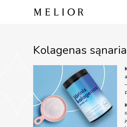
Skip
to
content
Kolagenas sąnari
–
j