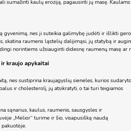
li sumažinti kaulų eroziją, pagausinti jų masę. Kaulams 
 gyvenimą, nes ji suteikia galimybę judėti ir išlikti ge
os, skatina raumens ląstelių dalijimąsi, jų statybą ir a
udingi norintiems užsiauginti didesnę raumenų masę ar 
r kraujo apykaitai
ą, nes sustiprina kraujagyslių sieneles, kurios sudaryto
us ir cholesterolį, jų atsikratyti, o tai turi teigiamos
ina sąnarius, kaulus, raumenis, sausgysles ir
vėje „Melior“ turime ir šio, visapusišką naudą
 pakuotėje.