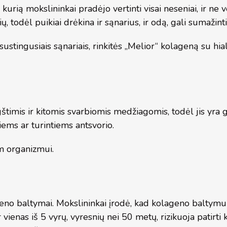
urią mokslininkai pradėjo vertinti visai neseniai, ir ne v
 todėl puikiai drėkina ir sąnarius, ir odą, gali sumažint
 sustingusiais sąnariais, rinkitės „Melior“ kolageną su hia
imis ir kitomis svarbiomis medžiagomis, todėl jis yra
ems ar turintiems antsvorio.
am organizmui.
no baltymai. Mokslininkai įrodė, kad kolageno baltymu 
 vienas iš 5 vyrų, vyresnių nei 50 metų, rizikuoja patirti