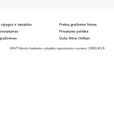
 sąlygos ir taisyklės
Prekių gražinimo forma.
pristatymas
Privatumo politika
 gražinimas
Dušo filtrai OnRain
VMVT Maisto tvarkymo subjekto registracijos numeris: 190014519