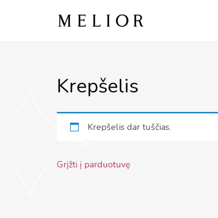
Skip
to
content
Krepšelis
Krepšelis dar tuščias.
Grįžti į parduotuvę